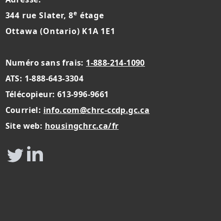
e
344 rue Slater, 8
étage
Ottawa (Ontario) K1A 1E1
Numéro sans frais:
1-888-214-1090
ATS: 1-888-643-3304
Télécopieur: 613-996-9661
Courriel:
info.com@chrc-ccdp.gc.ca
Site web:
housingchrc.ca/fr
Twitter
LinkedIn